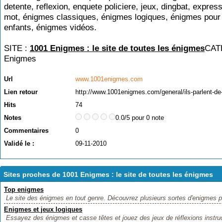
detente, reflexion, enquete policiere, jeux, dingbat, express
mot, énigmes classiques, énigmes logiques, énigmes pour
enfants, énigmes vidéos.
SITE :
1001 Enigmes : le site de toutes les énigmes
CAT
Enigmes
Url
www.1001enigmes.com
Lien retour
http://www.1001enigmes.com/general/ils-parlent-de
Hits
74
Notes
0.0/5 pour 0 note
Commentaires
0
Validé le :
09-11-2010
Sites proches de 1001 Enigmes : le site de toutes les énigmes
Top enigmes
Le site des énigmes en tout genre. Découvrez plusieurs sortes d'enigmes pou
Enigmes et jeux logiques
Essayez des énigmes et casse têtes et jouez des jeux de réflexions instruc