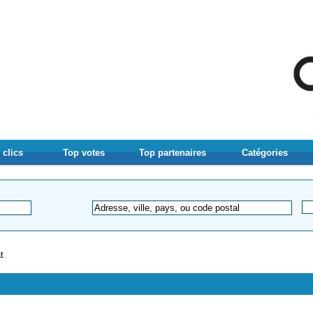
 clics
Top votes
Top partenaires
Catégories
t