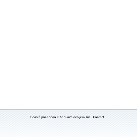
Boosté par
Arfooo
© Annuaire-des-jeux.biz
Contact