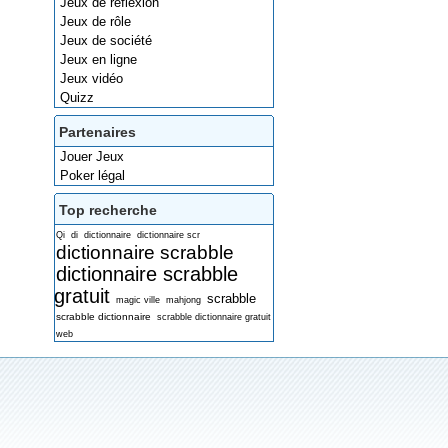
Jeux de réflexion
Jeux de rôle
Jeux de société
Jeux en ligne
Jeux vidéo
Quizz
Partenaires
Jouer Jeux
Poker légal
Top recherche
Qi
di
dictionnaire
dictionnaire scr
dictionnaire scrabble
dictionnaire scrabble
gratuit
scrabble
magic ville
mahjong
scrabble dictionnaire
scrabble dictionnaire gratuit
web