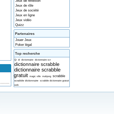
Jeux de réflexion
Jeux de rôle
Jeux de société
Jeux en ligne
Jeux vidéo
Quizz
Partenaires
Jouer Jeux
Poker légal
Top recherche
Qi
di
dictionnaire
dictionnaire scr
dictionnaire scrabble
dictionnaire scrabble
gratuit
scrabble
magic ville
mahjong
scrabble dictionnaire
scrabble dictionnaire gratuit
web