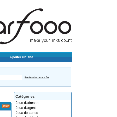
Ajouter un site
Recherche avancée
Catégories
Jeux d'adresse
Jeux d'argent
Jeux de cartes