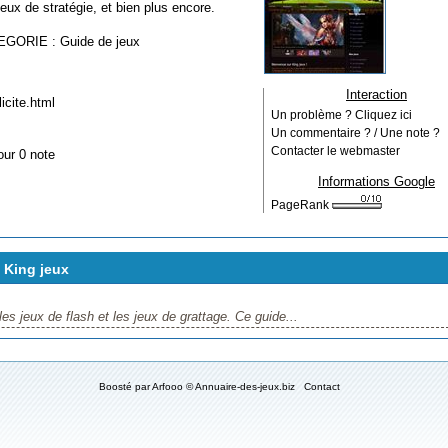
jeux de stratégie, et bien plus encore.
EGORIE :
Guide de jeux
Interaction
licite.html
Un problème ? Cliquez ici
Un commentaire ? / Une note ?
Contacter le webmaster
our 0 note
Informations Google
PageRank
- King jeux
s jeux de flash et les jeux de grattage. Ce guide...
Boosté par
Arfooo
© Annuaire-des-jeux.biz
Contact