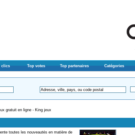
 clics
Top votes
Top partenaires
Catégories
ux gratuit en ligne - King jeux
ésente toutes les nouveautés en matière de