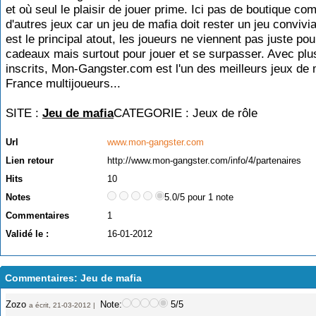
et où seul le plaisir de jouer prime. Ici pas de boutique c
d'autres jeux car un jeu de mafia doit rester un jeu convivia
est le principal atout, les joueurs ne viennent pas juste po
cadeaux mais surtout pour jouer et se surpasser. Avec pl
inscrits, Mon-Gangster.com est l'un des meilleurs jeux de 
France multijoueurs...
SITE :
Jeu de mafia
CATEGORIE :
Jeux de rôle
Url
www.mon-gangster.com
Lien retour
http://www.mon-gangster.com/info/4/partenaires
Hits
10
Notes
5.0/5 pour 1 note
Commentaires
1
Validé le :
16-01-2012
Commentaires: Jeu de mafia
Zozo
Note:
5/5
a écrit, 21-03-2012 |