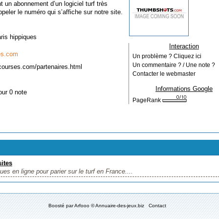
 un abonnement d’un logiciel turf très
eler le numéro qui s’affiche sur notre site.
.
ris hippiques
Interaction
es.com
Un problème ? Cliquez ici
Un commentaire ? / Une note ?
courses.com/partenaires.html
Contacter le webmaster
Informations Google
our 0 note
PageRank
ites
es en ligne pour parier sur le turf en France....
Boosté par
Arfooo
© Annuaire-des-jeux.biz
Contact