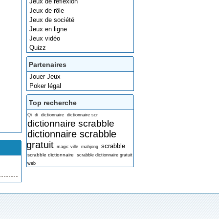
Jeux de réflexion
Jeux de rôle
Jeux de société
Jeux en ligne
Jeux vidéo
Quizz
Partenaires
Jouer Jeux
Poker légal
Top recherche
Qi
di
dictionnaire
dictionnaire scr
dictionnaire scrabble
dictionnaire scrabble
gratuit
scrabble
magic ville
mahjong
scrabble dictionnaire
scrabble dictionnaire gratuit
web