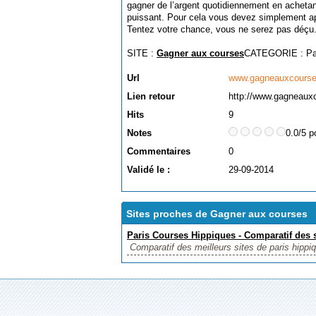
gagner de l’argent quotidiennement en achetant
puissant. Pour cela vous devez simplement app
Tentez votre chance, vous ne serez pas déçu
SITE :
Gagner aux courses
CATEGORIE :
Pa
Url
www.gagneauxcours
Lien retour
http://www.gagneaux
Hits
9
Notes
0.0/5 p
Commentaires
0
Validé le :
29-09-2014
Sites proches de Gagner aux courses
Paris Courses Hippiques - Comparatif des s
Comparatif des meilleurs sites de paris hippiqu