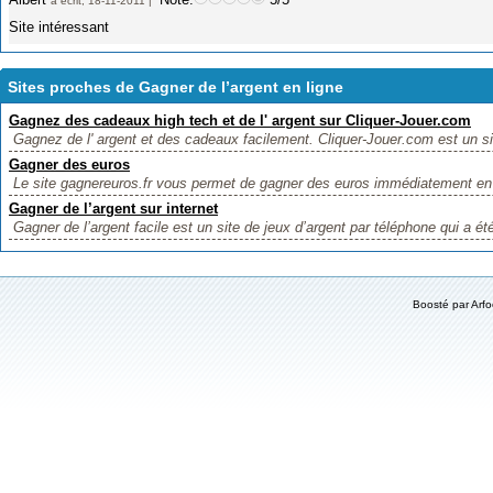
a écrit, 18-11-2011 |
Site intéressant
Sites proches de Gagner de l’argent en ligne
Gagnez des cadeaux high tech et de l' argent sur Cliquer-Jouer.com
Gagnez de l' argent et des cadeaux facilement. Cliquer-Jouer.com est un si
Gagner des euros
Le site gagnereuros.fr vous permet de gagner des euros immédiatement en l
Gagner de l’argent sur internet
Gagner de l’argent facile est un site de jeux d’argent par téléphone qui a ét
Boosté par
Arf