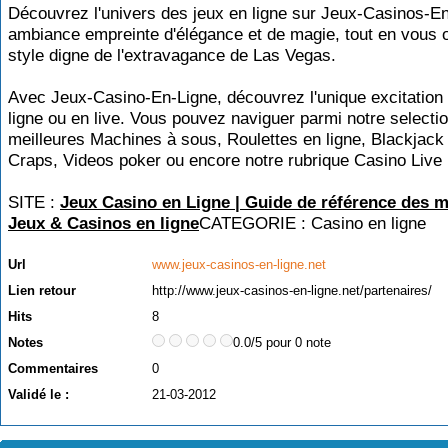
Découvrez l'univers des jeux en ligne sur Jeux-Casinos-En
ambiance empreinte d'élégance et de magie, tout en vous o
style digne de l'extravagance de Las Vegas.
Avec Jeux-Casino-En-Ligne, découvrez l'unique excitation 
ligne ou en live. Vous pouvez naviguer parmi notre selecti
meilleures Machines à sous, Roulettes en ligne, Blackjack 
Craps, Videos poker ou encore notre rubrique Casino Live
SITE :
Jeux Casino en Ligne | Guide de référence des m
Jeux & Casinos en ligne
CATEGORIE :
Casino en ligne
Url
www.jeux-casinos-en-ligne.net
Lien retour
http://www.jeux-casinos-en-ligne.net/partenaires/
Hits
8
Notes
0.0/5 pour 0 note
Commentaires
0
Validé le :
21-03-2012