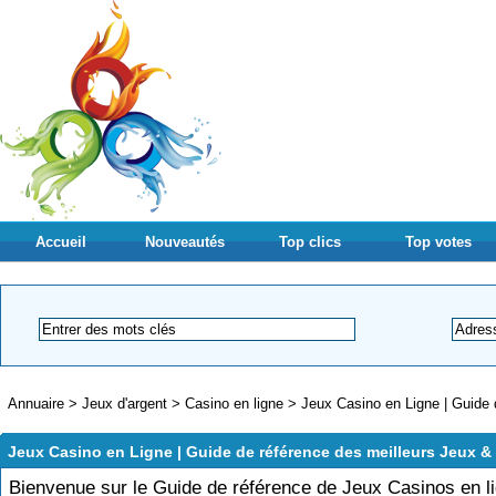
Accueil
Nouveautés
Top clics
Top votes
Annuaire
>
Jeux d'argent
>
Casino en ligne
>
Jeux Casino en Ligne | Guide 
Jeux Casino en Ligne | Guide de référence des meilleurs Jeux &
Bienvenue sur le Guide de référence de Jeux Casinos en l