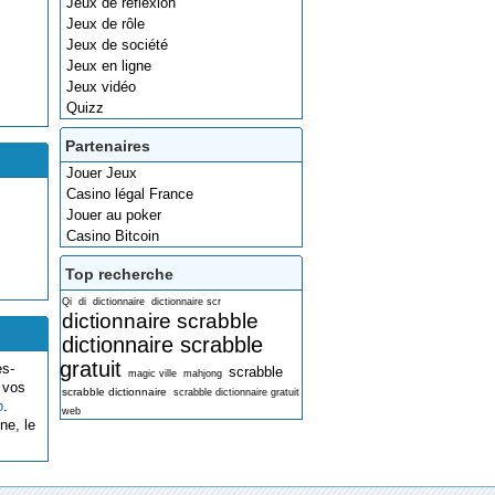
Jeux de réflexion
Jeux de rôle
Jeux de société
Jeux en ligne
Jeux vidéo
Quizz
Partenaires
Jouer Jeux
Casino légal France
Jouer au poker
Casino Bitcoin
Top recherche
Qi
di
dictionnaire
dictionnaire scr
dictionnaire scrabble
dictionnaire scrabble
gratuit
es-
scrabble
magic ville
mahjong
r vos
scrabble dictionnaire
scrabble dictionnaire gratuit
o
.
web
ne, le