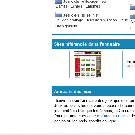
Jeux de réflexion
(10)
Dames
Echecs
Enigmes
Jeux en ligne
(48)
Jeux de grattage
Jeux de simulation
Jeux
Ac
Flash gratuits
jeu
Sites référencés dans l'annuaire
Annuaire des jeux
Bienvenue sur l'annuaire des jeux qui vous pré
Jeux.biz des sites qui vous propose de jouer g
jeux préférés tels que les échecs, le Go ou le
Pour les amateurs de
jeux d'argent en ligne
, l
casino ou les paris sportifs en ligne.