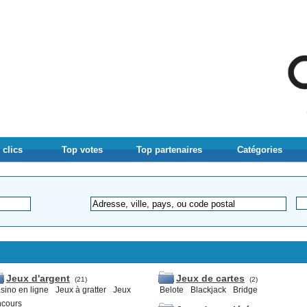
 clics
Top votes
Top partenaires
Catégories
Jeux d'argent
Jeux de cartes
(21)
(2)
sino en ligne
Jeux à gratter
Jeux
Belote
Blackjack
Bridge
ncours