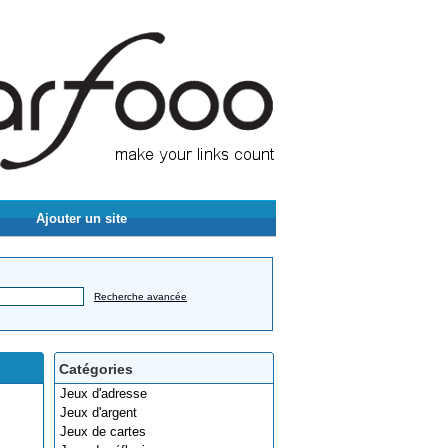
Ajouter un site
Recherche avancée
Catégories
Jeux d'adresse
Jeux d'argent
Jeux de cartes